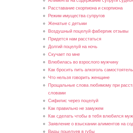
Алименты на содержание супруги судебн
Расставание скорпиона и скорпиона
Режим имущества супругов
Женатые с детьми
Воздушный поцелуй фаберлик отзывы
Придется нам расстаться
Долгий поцелуй на ночь
Скучает по мне
Влюбилась во взрослого мужчину
Как бросить пить алкоголь самостоятел
Что нельзя говорить женщине
Прощальные слова любимому при расст
словами
Сифилис через поцелуй
Как правильно не замужем
Как сделать чтобы в тебя влюбился му
Заявление о взыскании алиментов на со
Виды поцелуев в губы