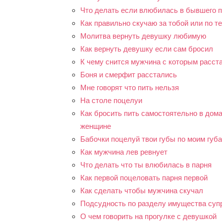
Что делать если влюбилась в бывшего 
Как правильно скучаю за тобой или по т
Молитва вернуть девушку любимую
Как вернуть девушку если сам бросил
К чему снится мужчина с которым расст
Боня и смерфит расстались
Мне говорят что пить нельзя
На столе поцелуи
Как бросить пить самостоятельно в дом
женщине
Бабочки поцелуй твои губы по моим губ
Как мужчина лев ревнует
Что делать что ты влюбилась в парня
Как первой поцеловать парня первой
Как сделать чтобы мужчина скучал
Подсудность по разделу имущества суп
О чем говорить на прогулке с девушкой