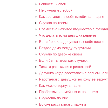
Ревность и овен
Не скучай я с тобой
Как заставить в себя влюбиться парня
Скучаю по твоим
Совместно нажитое имущество в гражда
Что делать если девушка ревнует
Если бросила девушка как себя вести
Раздел дома между супругами
Скучаю по девочке своей
Если бы ты знал как скучаю я
Тимати расстался с решетовой
Девушка когда рассталась с парнем нап
Расстался с девушкой но хочу ее вернут
Как можно вернуть парня
Проблемы в семейных отношениях
Скучаешь по мне
Во сне расстаться с парнем