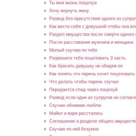
Ты моя жизнь поцелуи
Хочу вернуть жену
Развод без присутствия одного из супруг
Как вести себя с девушкой чтобы она в
Раздел имущества после смерти одного 
После расставания мужчина и женщина
Милый скучаю по тебе
Разрешите тебя поцеловать 3 часть
Как бросить девушку не обидев ее
Как понять что парень хочет поцеловать
Что делать чтобы парень скучал
Передается спид через поцелуй
Развод если один из супругов не соглас
Скучаю обнимаю люблю
Майкл и варя расстались
Соглашение о разделе общего имуществ
Скучаю по ней безумно