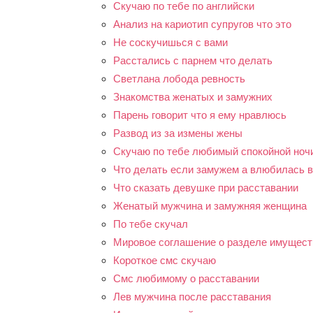
Скучаю по тебе по английски
Анализ на кариотип супругов что это
Не соскучишься с вами
Расстались с парнем что делать
Светлана лобода ревность
Знакомства женатых и замужних
Парень говорит что я ему нравлюсь
Развод из за измены жены
Скучаю по тебе любимый спокойной ноч
Что делать если замужем а влюбилась в
Что сказать девушке при расставании
Женатый мужчина и замужняя женщина
По тебе скучал
Мировое соглашение о разделе имущест
Короткое смс скучаю
Смс любимому о расставании
Лев мужчина после расставания