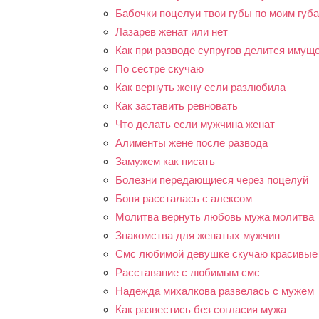
Бабочки поцелуи твои губы по моим губ
Лазарев женат или нет
Как при разводе супругов делится имущ
По сестре скучаю
Как вернуть жену если разлюбила
Как заставить ревновать
Что делать если мужчина женат
Алименты жене после развода
Замужем как писать
Болезни передающиеся через поцелуй
Боня рассталась с алексом
Молитва вернуть любовь мужа молитва
Знакомства для женатых мужчин
Смс любимой девушке скучаю красивые
Расставание с любимым смс
Надежда михалкова развелась с мужем
Как развестись без согласия мужа