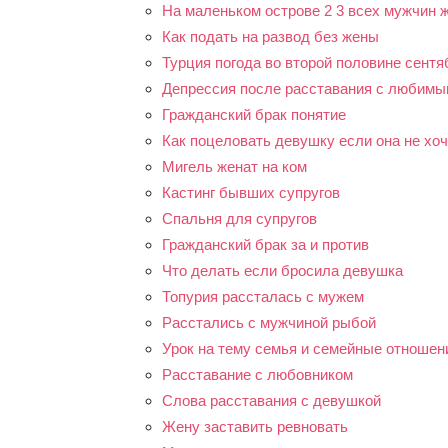
На маленьком острове 2 3 всех мужчин 
Как подать на развод без жены
Турция погода во второй половине сентя
Депрессия после расставания с любимы
Гражданский брак понятие
Как поцеловать девушку если она не хоч
Мигель женат на ком
Кастинг бывших супругов
Спальня для супругов
Гражданский брак за и против
Что делать если бросила девушка
Топурия рассталась с мужем
Расстались с мужчиной рыбой
Урок на тему семья и семейные отношен
Расставание с любовником
Слова расставания с девушкой
Жену заставить ревновать