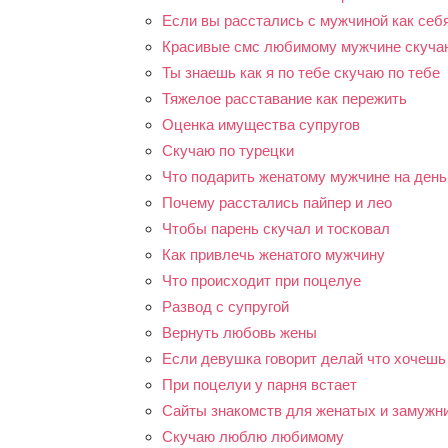
Если вы расстались с мужчиной как себ
Красивые смс любимому мужчине скуча
Ты знаешь как я по тебе скучаю по тебе
Тяжелое расставание как пережить
Оценка имущества супругов
Скучаю по турецки
Что подарить женатому мужчине на ден
Почему расстались пайпер и лео
Чтобы парень скучал и тосковал
Как привлечь женатого мужчину
Что происходит при поцелуе
Развод с супругой
Вернуть любовь жены
Если девушка говорит делай что хочешь
При поцелуи у парня встает
Сайты знакомств для женатых и замужн
Скучаю люблю любимому