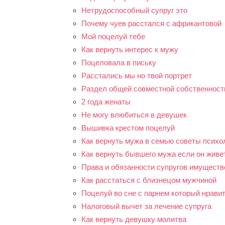
Нетрудоспособный супруг это
Почему чуев расстался с африкантовой
Мой поцелуй тебе
Как вернуть интерес к мужу
Поцеловала в письку
Расстались мы но твой портрет
Раздел общей совместной собственност
2 года женаты
Не могу влюбиться в девушек
Вышивка крестом поцелуй
Как вернуть мужа в семью советы психо
Как вернуть бывшего мужа если он живет
Права и обязанности супругов имущест
Как расстаться с близнецом мужчиной
Поцелуй во сне с парнем который нрави
Налоговый вычет за лечение супруга
Как вернуть девушку молитва