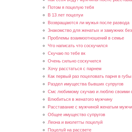
Потом я поцелую тебя
В 13 лет поцелуи
Возвращаются ли мужья после развода
Знакомство для женатых и замужних без
Проблемы взаимоотношений в семье
Что написать что соскучился
Скучаю по тебе вк
Очень сильно соскучился
Хочу расстаться с парнем
Как первый раз поцеловать парня в губы
Раздел имущества бывших супругов
Смс любимому скучаю и люблю своими 
Влюбиться в женатого мужчину
Расставание с мужчиной женатым мужч
Общее имущество супругов
Леона и виолетты поцелуй
Поцелуй на рассвете