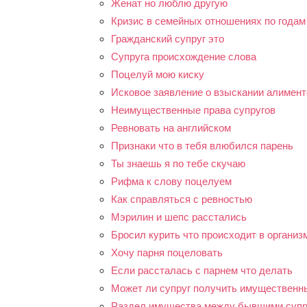
Женат но люблю другую
Кризис в семейных отношениях по годам
Гражданский супруг это
Супруга происхождение слова
Поцелуй мою киску
Исковое заявление о взыскании алимент
Неимущественные права супругов
Ревновать на английском
Признаки что в тебя влюбился парень
Ты знаешь я по тебе скучаю
Рифма к слову поцелуем
Как справляться с ревностью
Мэрилин и шепс расстались
Бросил курить что происходит в органи
Хочу парня поцеловать
Если рассталась с парнем что делать
Может ли супруг получить имущественны
Раздел имущества между бывшими супр