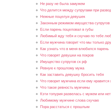
Не разу не была замужем
Что делится между супругами при разво
Нежные поцелуи девушек
Законным режимом имущества супругов 
Если парень поцеловал в губы
Любимый жду тебя и скучаю по тебе л
Если мужчина говорит что мы только др
Как узнать что в меня влюбился парень
Что говорят девушки на покров
Имущество супругов ск рф
Ревную к прошлому мужа
Как заставить девушку бросить тебя
Что говорит мужчина если ему нравится
Что такое ревность мужчины
Кэти топурия развелась с мужем или нет
Любимому мужчине слова скучаю
Пора расстаться с прошлым