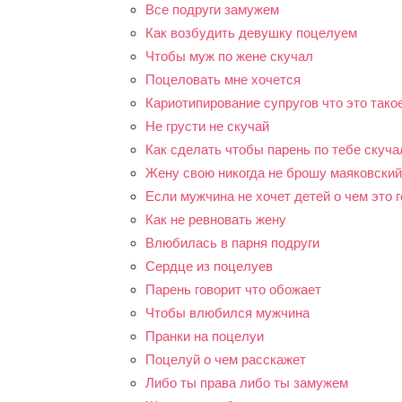
Все подруги замужем
Как возбудить девушку поцелуем
Чтобы муж по жене скучал
Поцеловать мне хочется
Кариотипирование супругов что это тако
Не грусти не скучай
Как сделать чтобы парень по тебе скуча
Жену свою никогда не брошу маяковский
Если мужчина не хочет детей о чем это 
Как не ревновать жену
Влюбилась в парня подруги
Сердце из поцелуев
Парень говорит что обожает
Чтобы влюбился мужчина
Пранки на поцелуи
Поцелуй о чем расскажет
Либо ты права либо ты замужем