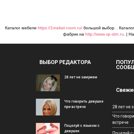
Каталог мебели
https://1mebel-room.ru/
большой выбор. . Катало
фабрик на
http://www.sp-stm.ru
. | Н
ВЫБОР РЕДАКТОРА
ПОПУ
СООБ
28 лет не замужем
Свежие
Что говорить девушке
28 лет не
при встрече
Что говор
встрече
Поцелуй с языком с
девушек
Поцелуй с