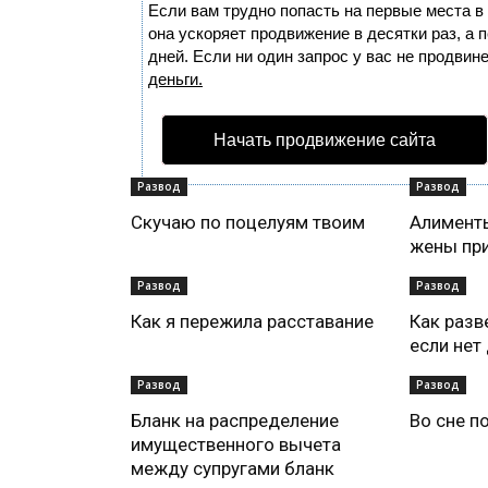
Если вам трудно попасть на первые места в
она ускоряет продвижение в десятки раз, а
дней. Если ни один запрос у вас не продвине
деньги.
Начать продвижение сайта
Развод
Развод
Скучаю по поцелуям твоим
Алимент
жены при
Развод
Развод
Как я пережила расставание
Как разв
если нет
Развод
Развод
Бланк на распределение
Во сне п
имущественного вычета
между супругами бланк