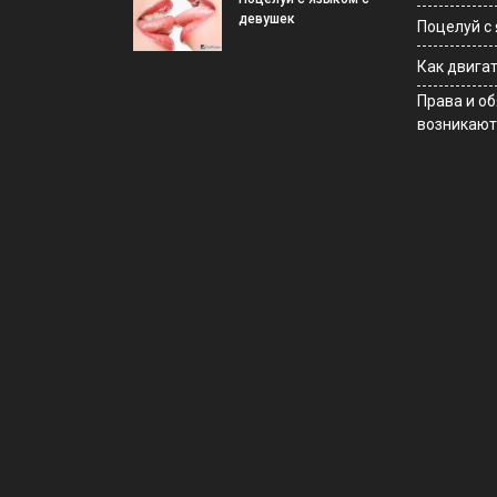
девушек
Поцелуй с
Как двига
Права и о
возникают