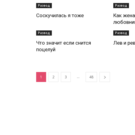
Развод
Развод
Соскучилась я тоже
Как жена
любовни
Развод
Развод
Что значит если снится
Лев и ре
поцелуй
...
1
2
3
48