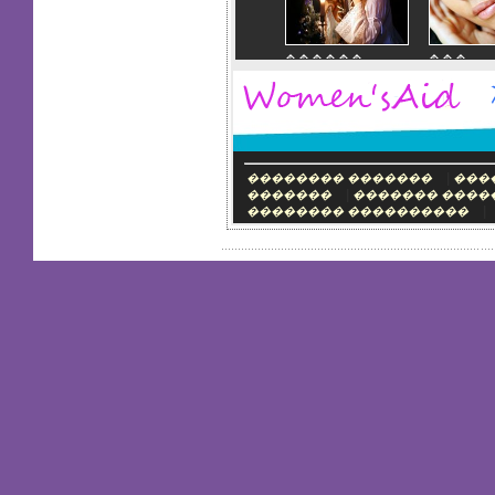
������
���
�������
�����
��� ������
����
�����
|
�������� �������
���
|
�������
������� ����
|
�������� ����������