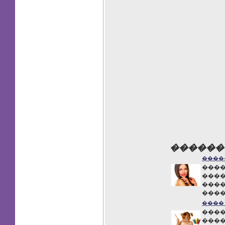
������
����
����
����
����
����
����
����
����