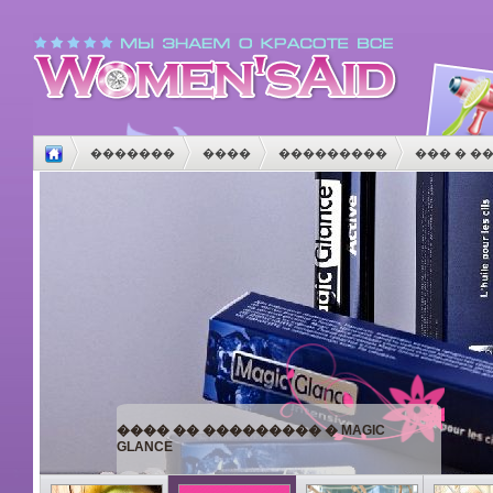
�������
����
���������
��� � �
����
������
����������
������
�
���� �� ��������� � MAGIC
GLANCE