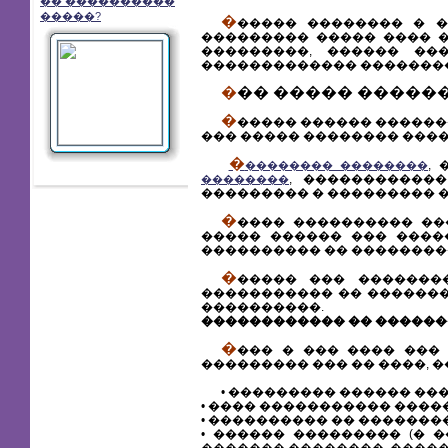
�� ����������
�����?
�
����� �������� � �
��������� ����� ���� 
���������, ������ ��
������������� ��������
��� ����� ����
�
����� ������ ������
��� ����� �������� ���
�
,
�������� ��������
, �����������
��������
��������� � ��������� 
�
���� ���������� ��
����� ������ ��� ����
���������� �� ��������
�
����� ��� �������
����������� �� �������
����������.
������������ �� �����
�
��� � ��� ���� ���
��������� ��� �� ����, �
• ��������� ������ ��
• ���� ����������� ����
• ���������� �� �������
• ������ ��������� (� 
������� ��������, ����