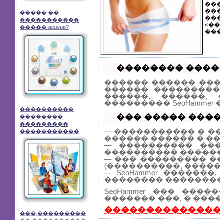
��
��
����� ��
��
�����������
«�
����� acuvue?
���
�������� �����
������ ������ ��
������ ���������
������, ������,
��������� SeoHamme
����������
��� ����� �����
��������
���������
— ����������� � �
�����������
������ ������ � �
— ���������� ���
���������� ������
— ��� ��������� �
(����������, �����
— SeoHammer �����
�������� ��������
SeoHammer ��� ��
������� ���, � ���
��������������
��� ���������