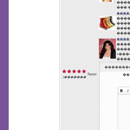
����
��� 
����
����
����
����
����
����
����
����
«���
���
�������
Tweet
��
(�������
: 1)