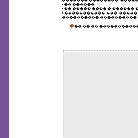
• �� ������
• �� ����� ���� � �����
• ����������� ��� ����
���������� ���������� 
�
�� �� �� ����������