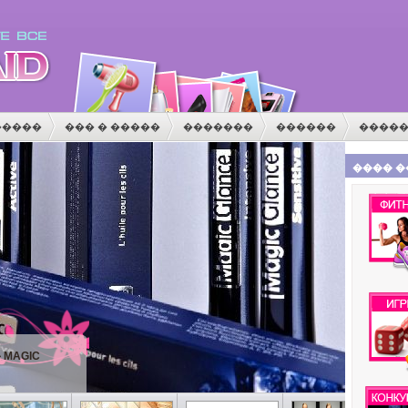
�����
��� � �����
�������
������
����
�
������
�������
���� �
�
���