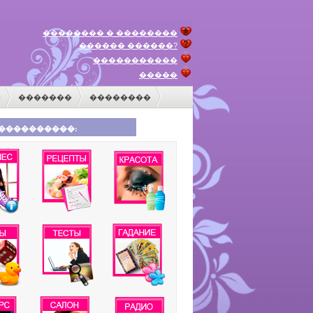
�������� � ��������
������ ������?
�����������
�����
�
�������
��������
����������: