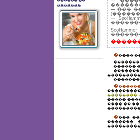
— ����
������ ��
������
�������
— ��� 
(������
— SeoHa
������
SeoHam
�������
�����
�
���� �
�������
������ �
��������
���������
�������
�
������
���������
�������� 
����� ���
���� �� �
���������
�
��� ��
�������. 
����������