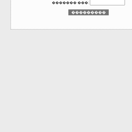
������� ���: