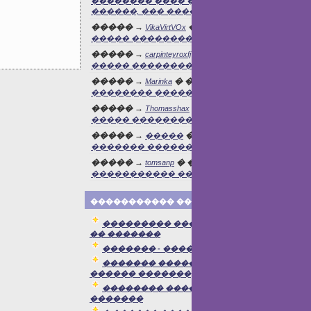
�������� ���� �� �����: ���
������, ��� ����� ����
����� →
� ������� →
VikaVirtVOx
����� ����������� �������
����� →
� ������� →
carpinteyroxfj
����� ����������� �������
����� →
� ������� →
Marinka
�������� ������
����� →
� ������� →
Thomasshax
����� ����������� �������
����� →
� ������� →
�����
������� ������� �����
����� →
� ������� →
tomsanp
�����
����������� �������
����������� �����:
��������� ������� �� ������
�� �������
������� - �����
������� ���������� �������
������ �������
�������� ����� ������ �
�������