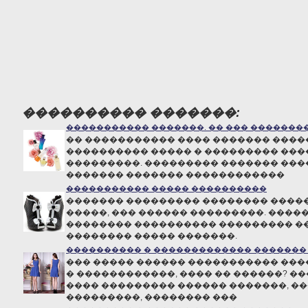
���������� �������:
����������� �������. �� ��� �������
�� ����������� ���� ������� ����
���������� ����� � ��������� ���
���������. ��������� ������� ���
������� ������� ������������
����������� ����� ����������
������� ��������� �������� �����
�����, ��� ������ ���������. ����
�������� ���������� ��������� �
�������� ����� �������.
���������� � ������������� �������
��� ����� ������ ����������� ��
� ������������, ���� �� ������? �
���� ��������� ������ �������, ��
���������, �������� ���