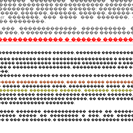
������ �������� �������� �����
���� �������� ����������� �������
��������� ������� ������: ��������
����, ������, ������, ������, �����-
mmer �������, ��� ���� ��� �������
�� ��������.
mer ��� ������������� ����������
 ���, � ������ ���������� ��������
������������� � ������ �����
��������������� ������, ������� ���������
��� ������� ���� ����������������� � ����
���� ���������� �������� ���������� � ���,
� � ������� ���������, �������� ���� ��� �
��;
������ �������� �� ��� ������ �����������
���� ������ �������, ��� �� ����� ��������
 ����� �������� ����, ���������� ���� � �
�������� �������� ������, ������� ������
����� ����� ����� ������� ������� �������,
������ ������������� ������, �� ����� ����
�� ���������� ��������.
���� ������� ������������ ���� �� �����
����� ����� �� �������� � ���, ��� ����
 � ���-�� ������, � ������� �� �������� ��