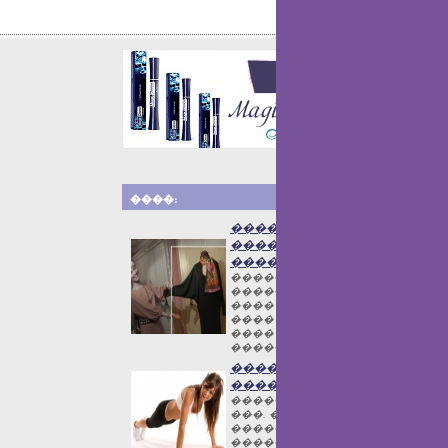
����:
�����������
������-
������
����������
������ �����
���� �������,
���� ������ ��
���� �����.
�����...
������ �� 90
������
�������� �� 90
���. ��� �����
�������, �
�����������