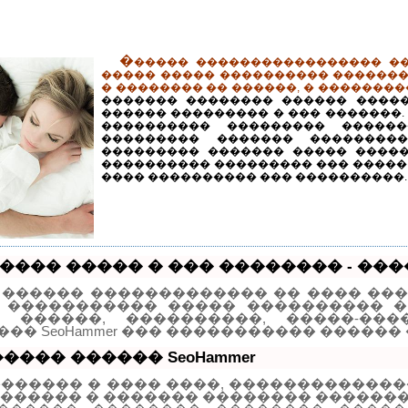
�
����� ����������������� ��
����� ����� ���������� �������
� �������� �� ������, � �������
������� �������� ������ �����
������ ��������� � ��� �������.
���������� ��������� ������
��������� ������� ��������
��������� ������� ����� �����
���������� ��������� ��� �����
���� ���������� ��� ����������.
���� ����� � ��� �������� - ���
 ������ ������������� �� ���� ��
 ����������� ����� ���������� �
, ������, ����������, �����-��
�� SeoHammer ��� ����������� ������
���� ������ SeoHammer
������� � ���� ����, �������������
������ � ������� �������� �������