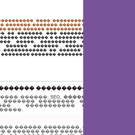
��������� ���� ������������ � ���������
� ������� ������� ������ ��������� �����
��� ���� ������ ���������� �����.
��� ������
� �� �������, ��� ���������, � ��� �����
 ����� �������� � ���������� ����� �������
��� �����, ���������� ������� ������
� ������ �������. ����� ��������� ��
 ������������ �� ������ ������ ��������
 �������� ������� ��������, ������� � ����
������� ����������� �� SeoHammer
����� ������:
SEO, ������ � SMM.
SeoHamme
 ������� ��������. ������, �����
���� - ����������� �� ��������
 �����.
��� ������ ��������, ������� ����
� � ������ ���� ������.