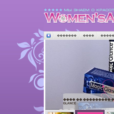
�������
����
����
����
������
���������
����� ���������� �
�������,
��������.��������
�������� � ����!