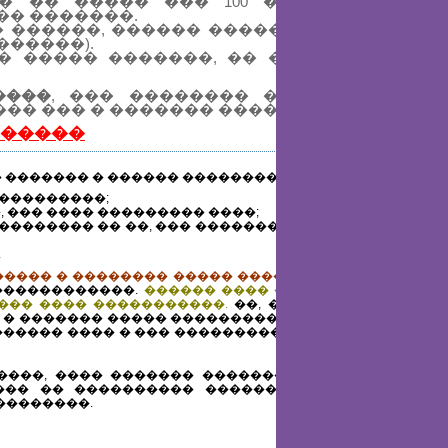
� �� ����� ��� 100 ����������� 
� �������.
 ������, ������ ������, ���������
������).
, � ����� �������, �� ������� ����
����
, ��� �������� ����������� 
�� ��� � ������� ������ 7 ����.
������
 ������� � ������ ���������:
���������;
 ��� ���� ��������� ����;
�������� �� ��, ��� ��������� � ���� ������
.
���� � �������� ����� ������.
��� ���� ���
������������.
������ ���� ������� � �����-
��� ���� �����������.
��, � ������ �������
 � ������� ����� ����������� �������-�����
������ ���� � ��� �������������� ���������
����, ���� ������� �������� ���������� �
��� �� ���������� ������������, ����� �
���������.