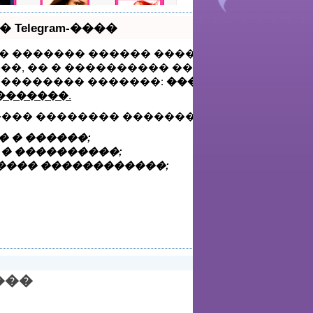
elegram-����
��� ������� ������ �������� ������.
��, �� � ���������� �������� �
��������� �������:
������ VisitTime.
��������
.
���� �������� ������� �������:
 � ������;
 � ����������;
���� ������������;
���