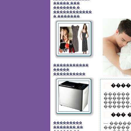
����� ���
������� �
������������
� �������
�����������
�����
����������
����
������
������
������
�������
��� �
— ����
���������
������ 
������� ��