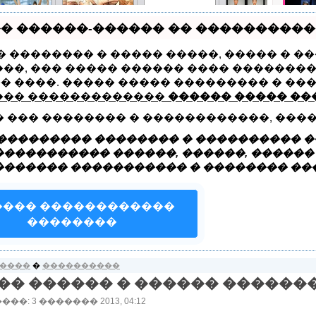
� ������-������ �� ����������� T
�� �������� � ����� �����, ����� � 
���
��� �����
������
���������
�� ��
�������
����
�����-����
���, ��� ����� ������ ���� ��������
�����
���������
2012-2013
� ����. ����� ����� ��������� � ��
��
��� �������������
������ ����� �
� ��� �������� � ������������, ���
��������� �������� � ���������� ��
���������� ������, ������, ������
������ ����������� � �������� ��
���� ������������
��������
�����
�
����������
�� ������ � ������ ������
�: 3 ������� 2013, 04:12