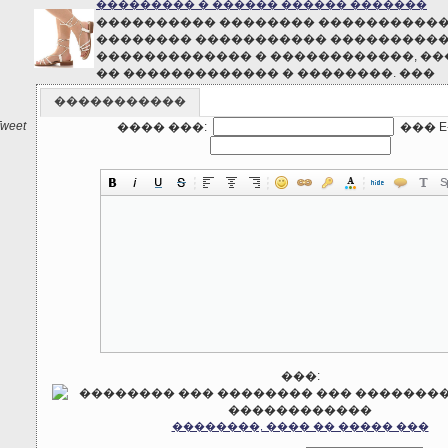
��������� � ������ ������ �������
���������� �������� �����������
�������� ����������� ����������
������������� � ������������, �
�� ������������� � ��������. ���
�����������
Tweet
���� ���:
��� E-
���:
��������, ���� �� ����� ���