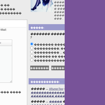
�������
� ��
������������
� ����� ����� �
� ����
�������
���������
��������. ����
���...
�����:
Mail:
������� ������ ������ ������
?
������� ������
���������, �� ����...
��������� ... �� ...
������ �� �����
����������� ��������
�����������:
����� →
� ������� →
XRumerTest
������������� ���� - ������, ���
��������� ����������� ...
����� →
� ������� →
�����
���