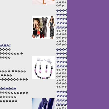
����� �������
���...
����� ������
����� ���
������� �
�������������
�������
����� �������
���� � �������
��������� – ���,
����������,
������...
����?
����
��������� ��
������� �
�����������
����
������
������
������
��������� ��
�� � �����
������������
�����
����� ������
������� ���
������������
�������� ���
�����...
 ������
������
�����������
���������
�������
��������
������,
��������
������