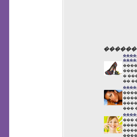
������
����
����
����
����
� ��
�� �
����
����
����
����
��� 
����
��� 
����
����
����