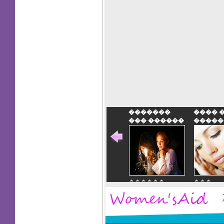
�������
���� 
��� ������
�����
������
���
�������
�����
��� ������
����
�����