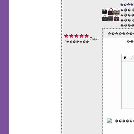
�����
��� 
����
��� 
���
�������
Tweet
��
(�������
: 1)