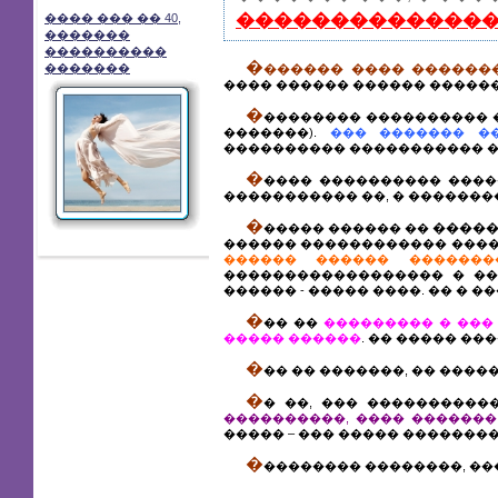
��������������
���� ��� �� 40,
�������
����������
�
������ ���� �������
�������
���� ������ ������ ������
�
�������� ���������� 
�������).
��� ������� �
���������� ����������� 
�
���� ���������� ����
����������� ��, � �������
�
�����
����� ������ ��
������ ������������ ����,
������ ������ ������
������������������ � ��
������ - ����� ����. �� � 
�
�� ��
��������� � ���
����� ������
. �� ����� ��
�
�� �� �������, �� ����
�
� ��, ��� ����������
����������, ���� ������
����� – ��� ����� ��������
�
�������� ��������, ��