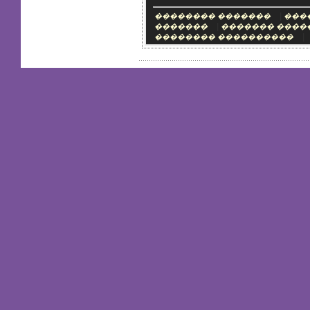
|
�������� �������
���
|
�������
������� ����
|
�������� ����������