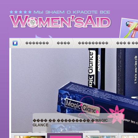
�������
����
���������
��� � �
����
������
����������
������
�
���� �� ��������� � MAGIC
GLANCE