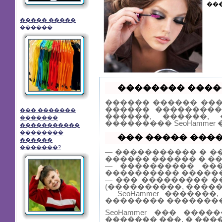
��
����� �����
������
�������� �����
������ ������ ��
������ ���������
��� �������
������, ������,
�������
��������� SeoHamme
�����������
��������
��� ����� �����
������
�������?
— ����������� � �
������ ������ � �
— ���������� ���
���������� ������
— ��� ��������� �
(����������, �����
— SeoHammer �����
�������� ��������
SeoHammer ��� ��
������� ���, � ���