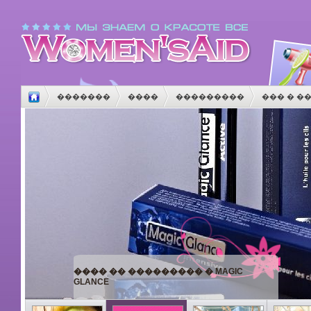
�������
����
���������
��� � �
����
������
����������
������
�
���� �� ��������� � MAGIC
GLANCE