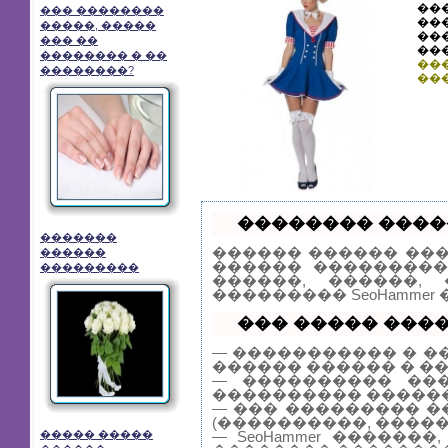
��
��� ��������
��
�����, �����
��
��� ��
��
�������� � ��
��
��������?
��
�������� �����
�������
������ ������ ��
������
������ ���������
���������
������, ������,
��������� SeoHamme
��� ����� �����
— ����������� � �
������ ������ � �
— ���������� ���
���������� ������
— ��� ��������� �
(����������, �����
— SeoHammer �����
����� �����