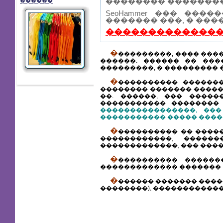
�������� ��������
������
SeoHammer ��� ��
������� ���, � ���
��������������
�
���������, ���� ����
������. ������ �� ���
���������, � ��������� 
�
���������� ������
�������� ������� �����
��. ������, ��� ����
����������� ��������
����������������, ���
����������� ����� ����
�
���������� �� ����
������������, �����
�������������, ��� ���
�
���������� ������
������������� ������� 
�
������ ������� �����
��������), ������������