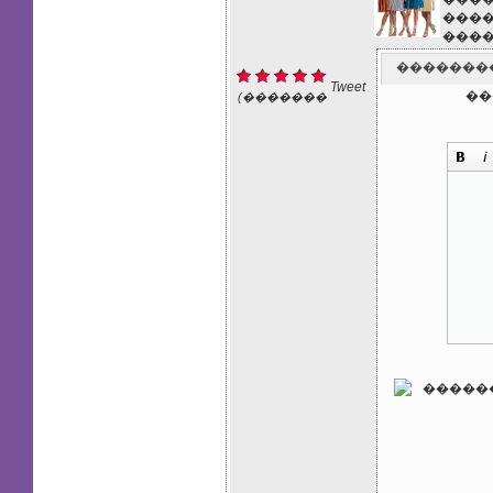
����
����
�������
Tweet
��
(�������
: 1)