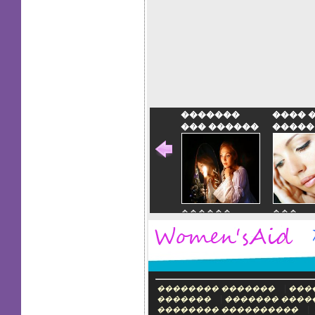
�������
���� 
��� ������
�����
������
���
�������
�����
��� ������
����
�����
|
�������� �������
���
|
�������
������� ����
|
�������� ����������