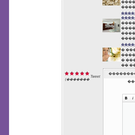
����
���
����
����
����
����
����
����
����
� ��
����
� ��
�� �
�������
Tweet
(�������
��
: 1)