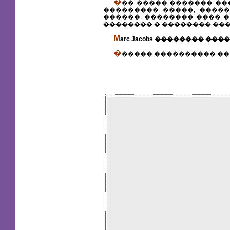
�
�� ����� ������� ���
��������� �����, ����
������. �������� ���� �
�������� � �������� ��
M
arc Jacobs �������� ��
�
����� ���������� ��