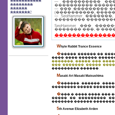
�����������
— ���������� ���
��������
���������� ������
������
— ��� ��������� �
(����������, �����
�������?
— SeoHammer �����
�������� ��������
SeoHammer ��� ��
������� ���, � ���
��������������
W
hyte Rabbit Trance Essence
�
����� ������ �� ���
���� ���� ������ �����
�������, ����� ��� ���
��� ������� ����� ����
��������� ������.
M
asaki Art Masaki Matsushima
�
������ ������ ���
�������� ����� ��������
�
��� � ���� ���� ��� 
����� �� ��������� ��
������� ������ ������� 
5
th Avenue Elizabeth Arden