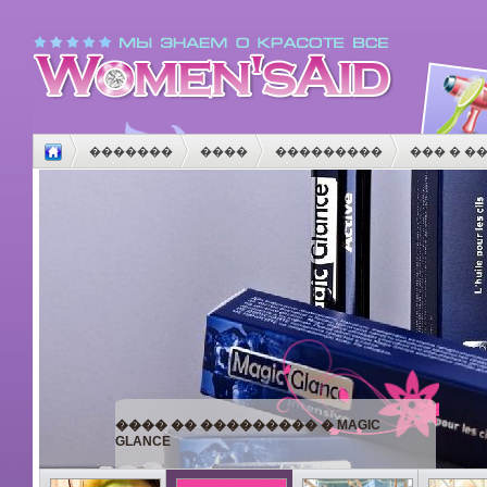
�������
����
���������
��� � �
����
������
����������
������
�
���� �� ��������� � MAGIC
GLANCE