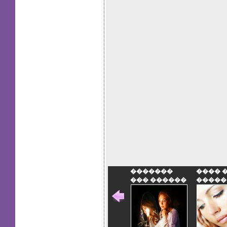
�������
���� 
��� ������
�����