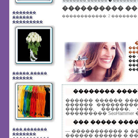
������� ������
�
�������
���������� ��
�������
������������: 2 ������� 201
������
���������
��
��
��
��
��
��
����� �����
������
�������� �����
������ ������ ��
������ ���������
������, ������,
��������� SeoHamme
��� ����� �����
��� �������
— ����������� � �
�������
������ ������ � �