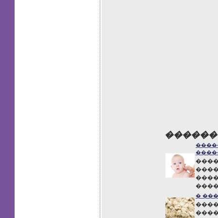
������
����
����
����
����
����
����
� ��
����
����