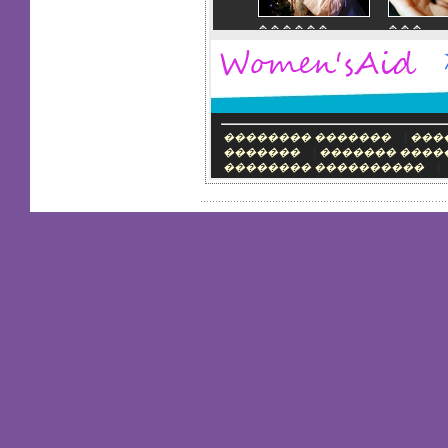
������
���
�������
�����
��� ������
����
�����
|
�������� �������
���
|
�������
������� ����
|
�������� ����������