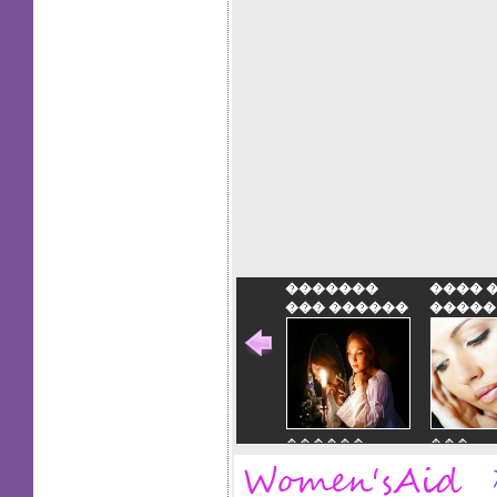
�������
���� 
��� ������
�����
������
���
�������
�����
��� ������
����