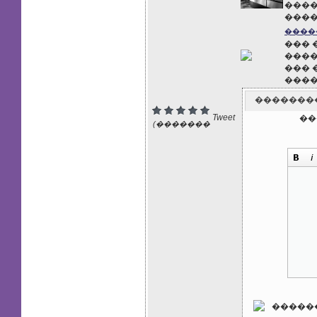
���
����
����
��� 
����
��� 
����
�������
Tweet
��
(�������
: 0)