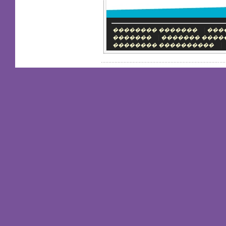
�����
|
�������� �������
���
|
�������
������� ����
|
�������� ����������