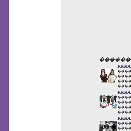
������
����
����
����
����
����
����
����
����
����
����
����
����
����