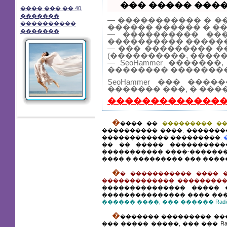
��� ����� �����
���� ��� �� 40,
�������
— ����������� � �
����������
������ ������ � �
�������
— ���������� ���
���������� ������
— ��� ��������� �
(����������, �����
— SeoHammer �����
�������� ��������
SeoHammer ��� ��
������� ���, � ���
��������������
�
���� ��
��������� ��
���������� ����, �������
������������ ���������.
�� �� ����� ����������
����������� ����-������
���� � ��������� ��� ����
�
� ����������� ���� �
������������� ��������� 
��������������� ����� 
��������������� ���� ���
������ ����, ��� ������ Rad
�
������� ��������� ��
��� ����� �����, ��� ��� R