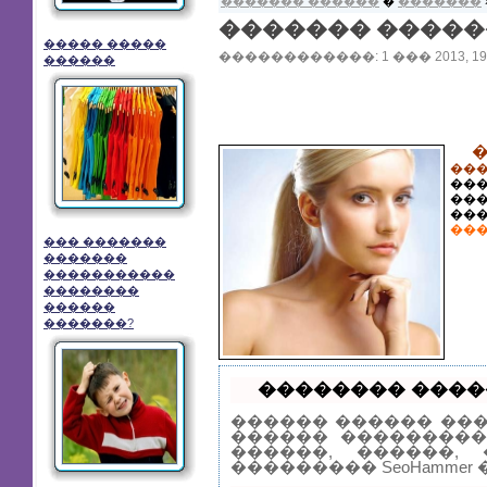
������� ������
�
�������
������� �����
����� �����
������������: 1 ��� 2013, 19:
������
��
��
��
��
���
��� �������
�������
�����������
��������
������
�������?
�������� �����
������ ������ ��
������ ���������
������, ������,
��������� SeoHamme