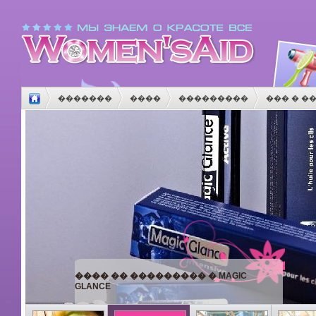
�������
����
���������
��� � �
����
������
����������
������
�
����� ���������� ��
�������,
��������.�����������
�������� � ����!