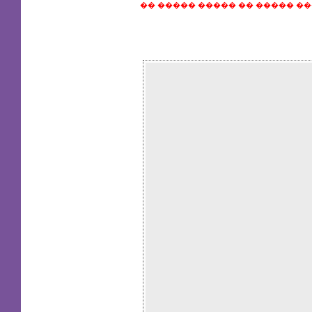
�� ����� ����� �� ����� �