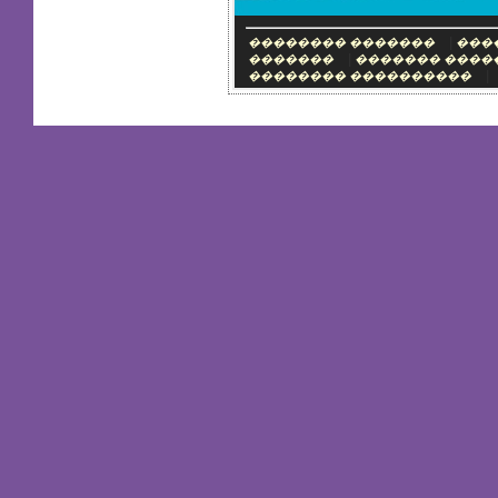
|
�������� �������
���
|
�������
������� ����
|
�������� ����������