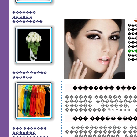
�������
������
���������
��
��
��
��
��
��
��
��
���
����� �����
������
�������� �����
������ ������ ��
������ ���������
������, ������,
��������� SeoHamme
��� ����� �����
— ����������� � �
��� �������
������ ������ � �
�������
— ���������� ���