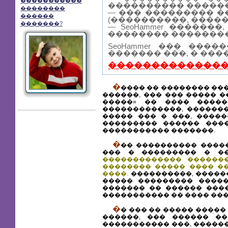
�����������
���������� ������
��������
— ��� ��������� �
������
(����������, �����
�������?
— SeoHammer �����
�������� ��������
SeoHammer ��� ��
������� ���, � ���
��������������
�
���� �� �������� ��
������, ��� ��� ����� 
�����» �� ���� �����
�������������, ������
����� ��� � ���, ����
��������� ������ ����
����������� �������.
�
�� ���������� ����
��� � ��������� � �
������������� �������
�������� ����� ���� �
����.
����������, �����
����� ��������� �����
������� �� ������ ���
����������� �� ���� ���
�
� ��� �� ����� �����
������, ��� ������ ��
����������� ���, ������