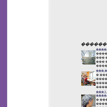
������
����
����
��� 
��� 
����
��� 
� ��
����
����
����
��� 
����
� ��
����