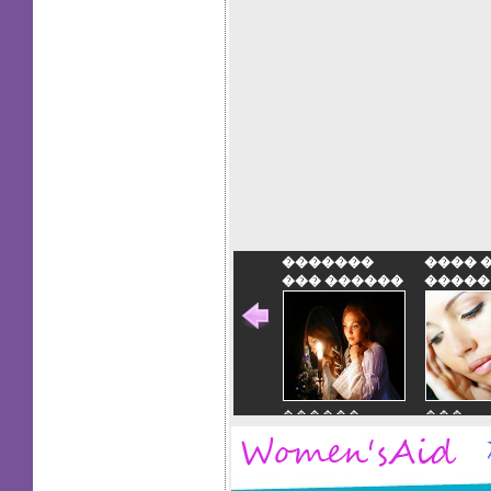
�������
���� 
��� ������
�����
������
���
�������
�����
��� ������
����
�����