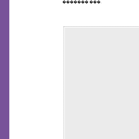
������� ���.