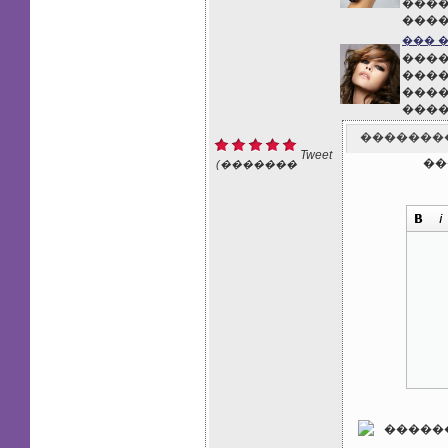
����
����
��� 
����
����
����
����
�������
Tweet
��
(�������
: 1)