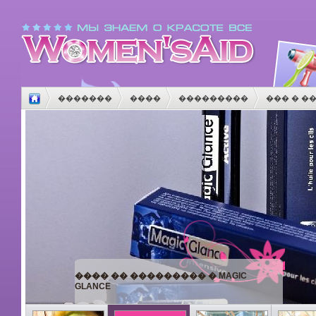
�������
����
���������
��� � �
����
������
����������
������
�
����� ���������� ��
�������,
��������.�����������
�������� � ����!