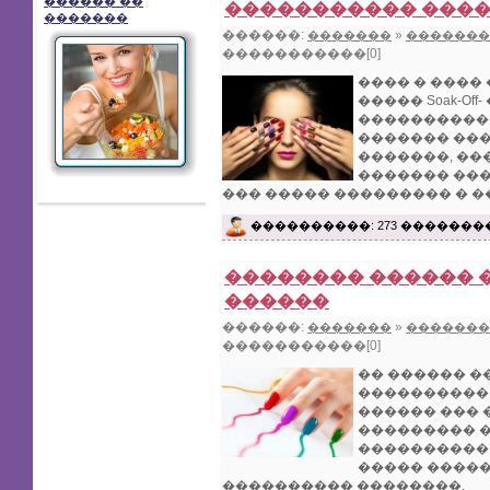
������ ��
����������� ����
�������
������:
»
�������
�������
�����������[0]
���� � ����
����� Soak-Of
�����������
������� ���
�������, ��
������� ��
��� ����� ��������� � 
������������ - �������
����������: 273 �������
������.
�������� ������
������
������:
»
�������
�������
�����������[0]
�� ������ �
����������,
������ ��� 
��������� �
����������
����� �����
���������� ��������.