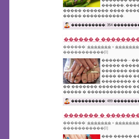
������� ���
������, ���
����� ������� ���� ����
����� �����������.
����������: 354 �������
������ � �������
������:
»
�������
�������
�����������[0]
������� – �
����� �����
������� ���
���� ���� �
�������� � 
�� ������� ��������� �
����� � ������������ �
����������: 489 �������
������� � ������
������:
»
�������
�������
�����������[0]
��� ����� �