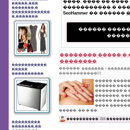
����. ���� �� ����
����� ���
����������� � ���1
������� �
������������
SeoHammer
�� ������
� �������
������ ����
�����
�������� ����� �
��������
�����������
������:
»
�������
�������
�����
�����������[0]
����������
����� �����
������ ����
�������� � 
�������, ��
����� �����
���� ������
�����, �� � ��.
����������: 215 �������
���������
������� ��