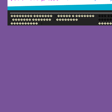
��������������
�����������
�������� �������
|
����� � �������
��� �
|
������� �������
|
��������
�����
����������
|
������ 