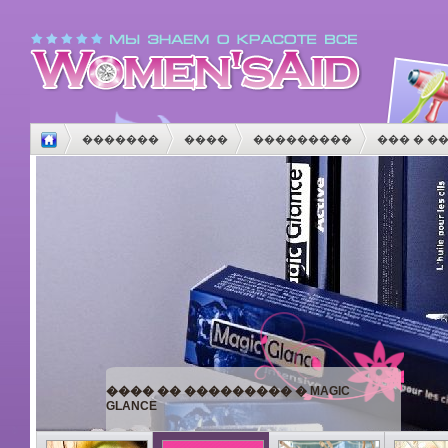
�������
����
���������
��� � �
����
������
����������
������
�
���� �� ��������� � MAGIC
GLANCE