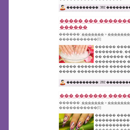
����������: 382 �������
����� ��� �������
������
������:
»
�������
�������
�����������[0]
������ ����
��������, �
�� ������ 
��������� �
����� ��������� ������
����� ��������� ������
����������: 282 �������
��� ������� ����
������:
»
�������
�������
�����������[0]
������ ���
�����������
����������,