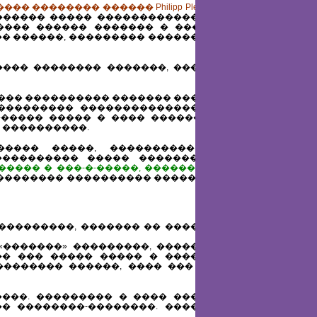
 �������� ������ Philipp Plein �
������ ����� ��������������
���� ������ ������� � ����»,
� ������, ��������� ��������
���� �������� �������, �����
���� ���������� ������� �����
������������ ����������������
����� ����� � ���� ������ �
 ����������.
������ �����, ���������� �
� ���������� ����� ������� �
����� � ���-�-�����, ������� �
�������� ���������� ������ �
���������, ������� �� ������
«�������» ���������, �������
�� ��� ����� ����� � ������
 ��������� ������, ���� ��� ��
���. ��������� � ���� �����
��� ��������-��������. ������