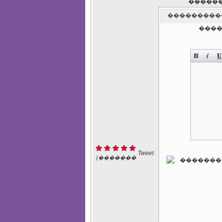
�����
���������
����
Tweet
(�������
: 1)