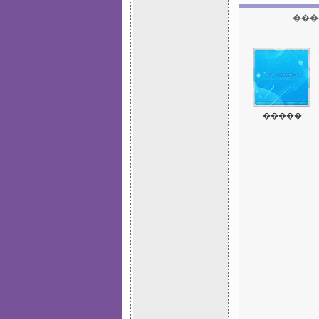
���
�����