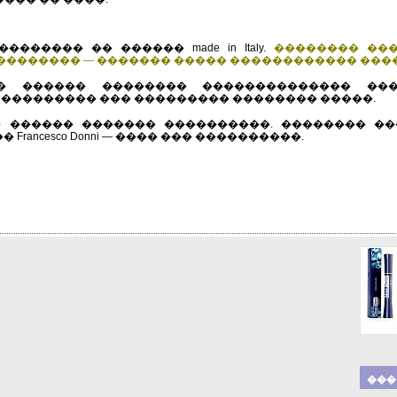
�� � ������
������ �� ������ made in Italy.
�������� ��
��������� — ������� ����� ������������ ���
� ������ �������� �������������� ���
��������� ��� ��������� �������� �����.
������ ������� ����������. �������� ������
rancesco Donni — ���� ��� ����������.
���