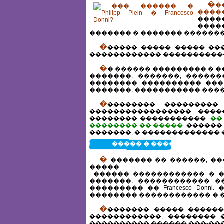
�
�
������
����
����
������� � ������� �������
�
����� ����� ����� ��
������������ �����������
�
� ������ ��������� � 
�������, �������, �������
�������� ���������� ���
�������, ����������� ���
�
�������� ��������� 
����������������� �����
�������� �����������.
��
�������� �� �����.
������ 
�������, � ������������� 
����� � ���������� �� Fra
�
������� �� ������, ��
�����
������ ������������ � �
�������, ������������ �
��������� �� Francesco Don
�������� ������������ � 
�
������� ����� ������
������������, �������� ��
���������� ������ ���-���