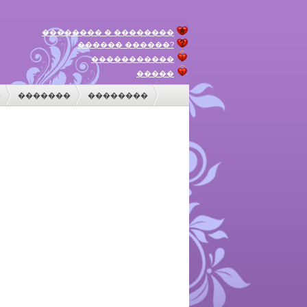
�������� � ��������
������ ������?
�����������
�����
�
�������
��������