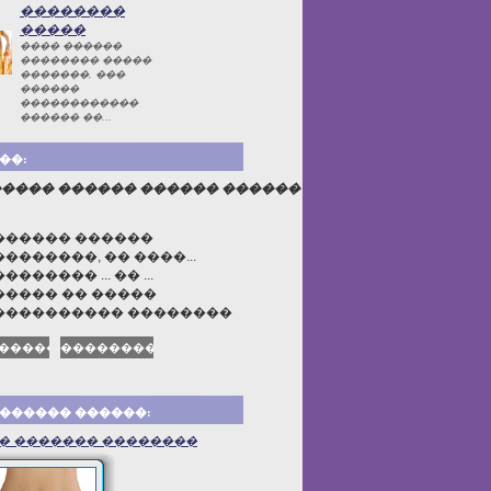
��������
�����
���� ������
�������� �����
�������, ���
������
������������
������ ��...
��:
���� ������ ������ ������
������ ������
�������, �� ����...
������� ... �� ...
���� �� �����
���������� ��������
������ ������:
� ������� ��������