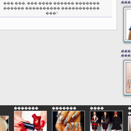
���
��� ���, ��� ���� ������ �������
������ ���������� �����������
���?
���
���
�������
�������
����