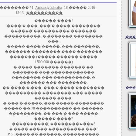
�������� #1
AnastasiyushkaEa
| 18 ����� 2016
15:13 |
����������
������ ����!
���� � ���, ��� � ���� ��������
������ ���������� �������
����������, � ������� ��������
���
���.
����� ���� �����, ��� �������,
������� �������� ���� �������
������� (����� ������ �����
1.500.000 ������)
� ���� ������� ������� ��
������� ��� ������������
�������� ��� ����������, �
������� ��� ��������.
�� ���� � ���, ��� � ���� ��������
���
���������� �������� ��� �����
������ ����.
� ��� � �����, ��� ����� ��������
����� �� 70 ���������� �� ������
���������, �� ��� � ��� �����
������ ����?
����������, ������������!
� ���� ����� ���������� ���!
P.S.: ���� �� ������, ����������