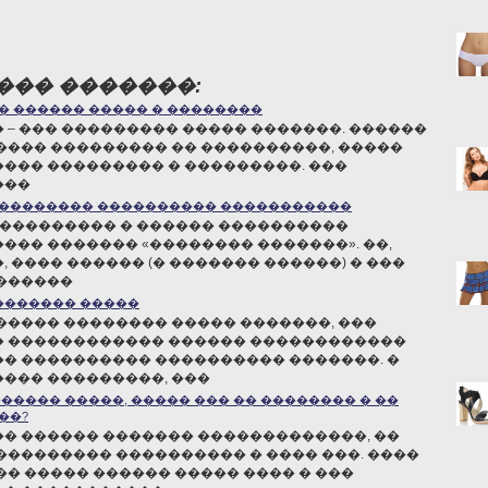
��� �������:
� ������ ����� � ��������
 – ��� ��������� ����� �������. ������
���� ��������� �� ����������, �����
��� ��������� � ���������. ���
���
�������� ���������� �����������
 ��������� � ������ ����������
��� ������� «�������� �������». ��,
, ���� ������ (� ������� ������) � ���
������
�������� �����
����� �������� ����� �������, ���
 ������������ ������ ������������
� ���������� ���������� �������. �
��� ���������, ���
����� �����, ����� ��� �� �������� � ��
��?
� ������ ������� �������������, ��
��������� ���������� � ���� ���. ����
�� ����� ������ ����� ���� � ���