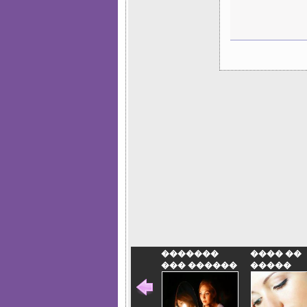
�������
���� ��
��� ������
�����