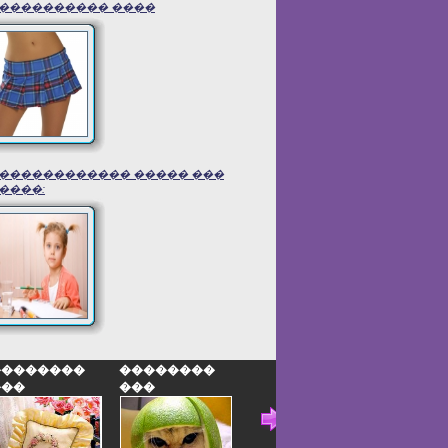
���������� ����
������������ ����� ���
����:
��������
��������
�������
����� 2
���
���