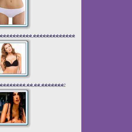
���������� �������������
�������� �� �� �������?