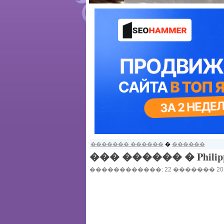
������� ������
�
������
��� ������ � Philipp Pl
������������: 22 ������� 2014,