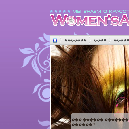
�������
����
����
����
������
���������
��� ������ �������
������ ?