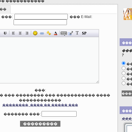
�� �����������
��
 ���:
��� E-Mail:
���
���
?
�
��
��
��
�
���:
��������, ���� �� ����� ���
���
������� ���:
���