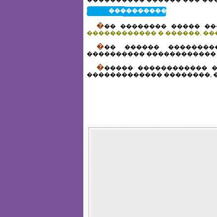
����������� ��������
�
�� �������� ����� ����
������������ � ������, �
�
�� ������ ��������
���������� ������������ 
�
����� ������������ � 
������������� ��������, �� F