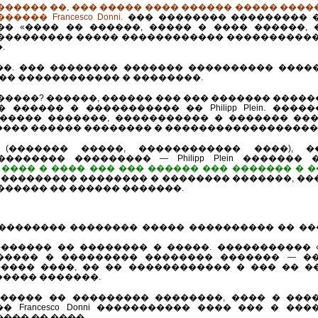
������ ��, ��� ����� ���� ������ ����� ��������
���� Francesco Donni.
��� �������� ��������� 
�� «���� �� ������, ����� � ���� ������, 
��������� ����� ������������ �����������
.
��. ��� �������� ������� ���������� ����
� ������������ � ��������.
������? ������, ������ ��� ��� ������� ����
 ������ � ����������� �� Philipp Plein. ��
����� �������, ����������� � ������� ���
���� ������ �������� � ������������������
(������� �����, ������������ ����), 
������� ��������� — Philipp Plein ������
 ���� � ���� ��� ��� ������ ��� ������� � �
��������� �������� � �������� �������, ��
������ �� ������ �������.
ncesco Donni
�������� �������� ����� ���������� �� ��
������ �� �������� � �����. ����������� 
����� � ��������� �������� ������� — �
ni. ����� ����, �� �� ������������ � ��� ��
����� �������.
����� �� ��������� ��������, ���� � ����
 Francesco Donni ����������� ���� ��� � ��
��� �� ����.