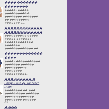
���� �������
��������
����� - �����
���������� �
�������� �������
�� ���������
�������. &...
�������������
�������������
���������� �����
����� �������
�������������,
�������
������������� ��...
�������������
����
���� – �����������
������� ������
����������
��������
����������...
��� ������ �
Philipp Plein � Francesco
Donni?
�������� ��, ���
����� ���� ������
����� ��������
�������� ������
Phil...
� ���