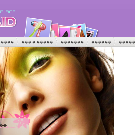
�����
��� � �����
�������
������
����
�
������
�������
��