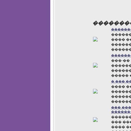
�������
������
������
���� �
������
�����
������
���-��
������
������
����� 
� ��� 
���� �
������
������
������
��� ���
������
������
��� ��
���� �