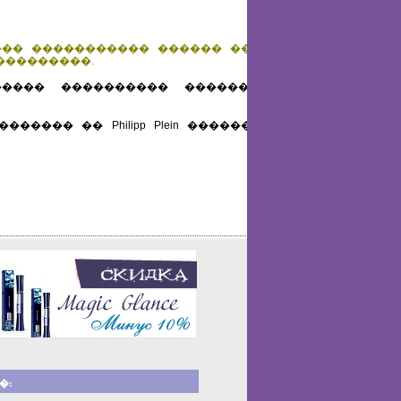
��� ����������� ������ ����
���������.
���� ���������� ��������,
��� �� Philipp Plein ��������
�: