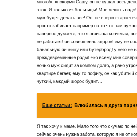
много!», «покорми Сашу, он не кушал весь ден
это». Я только из больницы! Мне лежать надо!
муж будет делать все! Он, не спорю старается
просто забивает например на то что нам нужн
наверное думаете, что я эгоистка конченая, 
не работает! он совершенно здоров! ему не со
банальную яичницу или бутерброд! у него не 
преждевременные роды! +ко всему мне соверш
ночью муж сидит за компом долго, а рано утро
квартире бегает, ему то пофигу, он как убитый с
чуткий, каждый шорох будит…
Еще статьи:
Влюбилась в друга парн
Я так хочу к маме. Мало того что скучаю по не
сейчас очень нужна забота, которую я не от ко