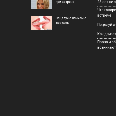
28 лет не
при встрече
Что говор
встрече
Поцелуй с языком с
девушек
Поцелуй с
Как двига
Права и о
возникают