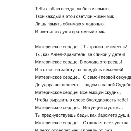
Тебя люблю всегда, люблю и помню,
Твой каждый в этой светлой жизни миг.
Лишь память обнимаю я ладонью,
И рвётся из души протяжный крик.
Материнское сердце… Ты границ не имеешь!
Ты, как Ангел-Хранитель, за спиной у детей!
Материнское сердце! В холода отогреешь!
И в ответ на заботу ты не ждёшь векселей!
Материнское сердце… С самой первой секунд
До удара последнего — рядом в нашей Судьб
Материнское сердце! Все эмоции скудны,
Чтобы выразить в слове благодарность тебе!
Материнское сердце… Интуиции сгусток…
Ты предчувствуешь беды, как барометр души
Материнское сердце… Отражает все чувства,
И легко отделяет нашу правду от лжи…